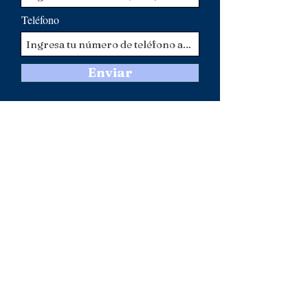
Teléfono
Enviar
MANTENTE EN
CONTACTO
Envíe un correo electrónico a
160Freelon@related.com
para
enviar un mensaje al equipo de 160
Freelon.
Visita
160Freelon.org/contact
para