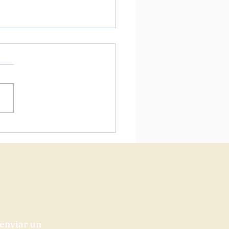
lización de Construcción:
 enero de 2026
enviar un