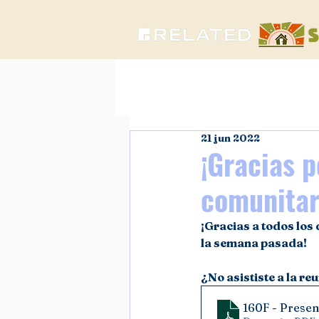
21 jun 2022
¡Gracias p
comunitar
¡Gracias a todos los 
la semana pasada!
¿No asististe a la r
160F - Presen