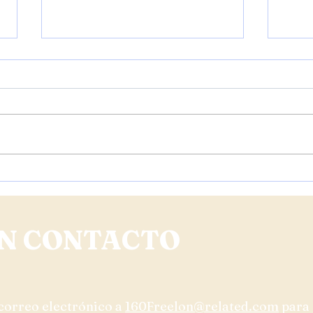
Actualización de Construcción:
Actua
3 de febrero de 2026
6 de
N CONTACTO
correo electrónico a
160Freelon@related.com
para 